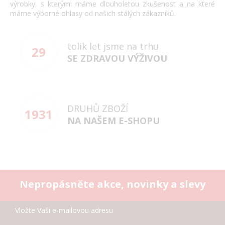
výrobky, s kterými máme dlouholetou zkušenost a na které
máme výborné ohlasy od našich stálých zákazníků.
tolik let jsme na trhu
29
SE ZDRAVOU VÝŽIVOU
DRUHŮ ZBOŽÍ
1931
NA NAŠEM E-SHOPU
Nepropásněte akce, novinky a slevy