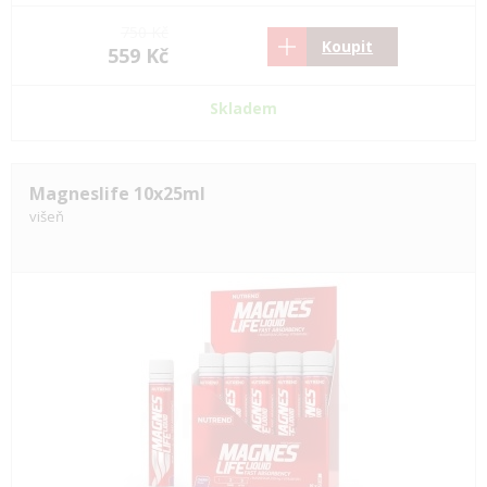
750 Kč
Koupit
559 Kč
Skladem
Magneslife 10x25ml
višeň