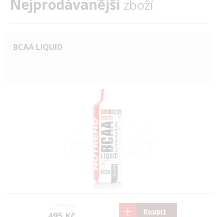
Nejprodávanější
zboží
BCAA LIQUID
495 Kč
Koupit
495 Kč