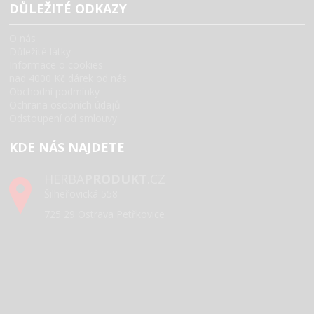
DŮLEŽITÉ ODKAZY
O nás
Důležité látky
Informace o cookies
nad 4000 Kč dárek od nás
Obchodní podmínky
Ochrana osobních údajů
Odstoupení od smlouvy
KDE NÁS NAJDETE
HERBA
PRODUKT
.CZ
Šilheřovická 558
725 29 Ostrava Petřkovice