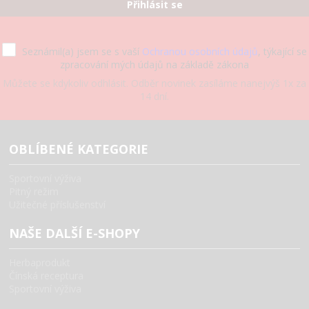
Přihlásit se
Seznámil(a) jsem se s vaší
Ochranou osobních údajů
, týkající se
zpracování mých údajů na základě zákona
Můžete se kdykoliv odhlásit. Odběr novinek zasíláme nanejvýš 1x za
14 dní.
OBLÍBENÉ KATEGORIE
Sportovní výživa
Pitný režim
Užitečné příslušenství
NAŠE DALŠÍ E-SHOPY
Herbaprodukt
Čínská receptura
Sportovní výživa