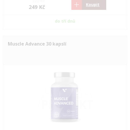
222 Kč
Koupit
249 Kč
do tří dnů
Muscle Advance 30 kapslí