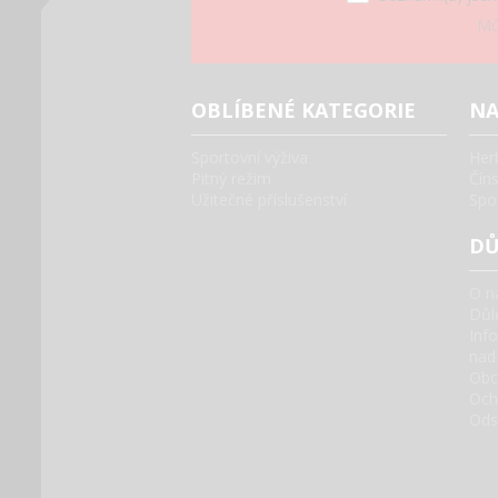
Mů
OBLÍBENÉ KATEGORIE
NA
Sportovní výživa
Her
Pitný režim
Čín
Užitečné příslušenství
Spo
DŮ
O n
Důle
Inf
nad
Obc
Och
Ods