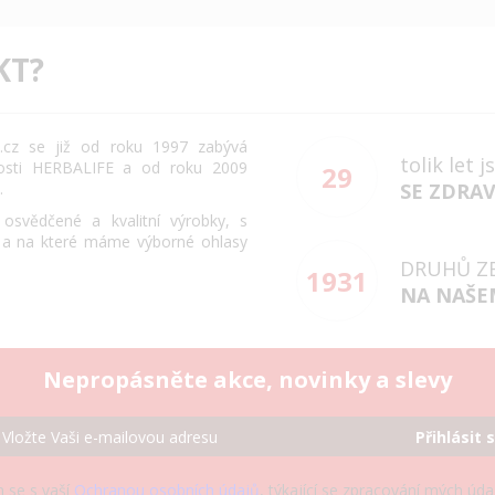
KT?
cz se již od roku 1997 zabývá
tolik let 
osti HERBALIFE a od roku 2009
29
.
SE ZDRA
svědčené a kvalitní výrobky, s
 a na které máme výborné ohlasy
DRUHŮ Z
1931
NA NAŠE
Nepropásněte akce, novinky a slevy
Přihlásit 
 se s vaší
Ochranou osobních údajů
, týkající se zpracování mých úd