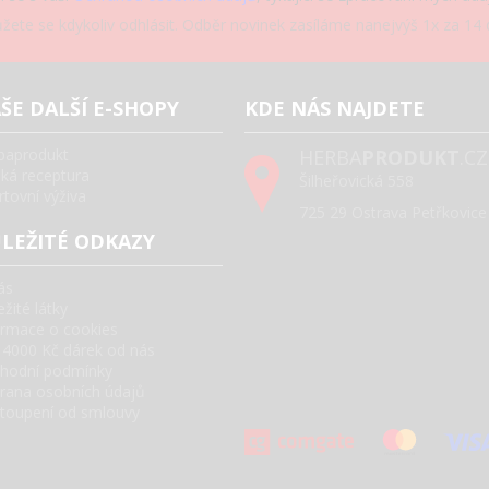
žete se kdykoliv odhlásit. Odběr novinek zasíláme nanejvýš 1x za 14 d
ŠE DALŠÍ E-SHOPY
KDE NÁS NAJDETE
baprodukt
HERBA
PRODUKT
.CZ
ská receptura
Šilheřovická 558
rtovní výživa
725 29 Ostrava Petřkovice
LEŽITÉ ODKAZY
ás
žité látky
ormace o cookies
 4000 Kč dárek od nás
hodní podmínky
rana osobních údajů
toupení od smlouvy