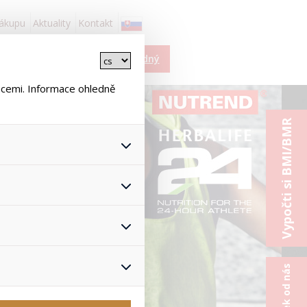
nákupu
Aktuality
Kontakt
Košík je prázdný
ncemi. Informace ohledně
Vypočti si BMI/BMR
 všech jejich funkcí.
hlasu s uživáním cookies. Pro
onymizuje. Po anonymizaci se
Proto nedokážeme zjistit
ž zajišťuje lepší nákupní
yhnout se nevhodným