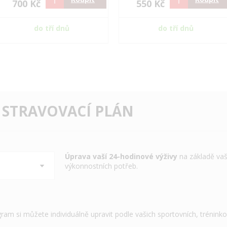
700 Kč
550 Kč
do tří dnů
do tří dnů
 STRAVOVACÍ PLÁN
Úprava vaší 24-hodinové výživy
na základě vaš
výkonnostních potřeb.
gram si můžete individuálně upravit podle vašich sportovních, trénink