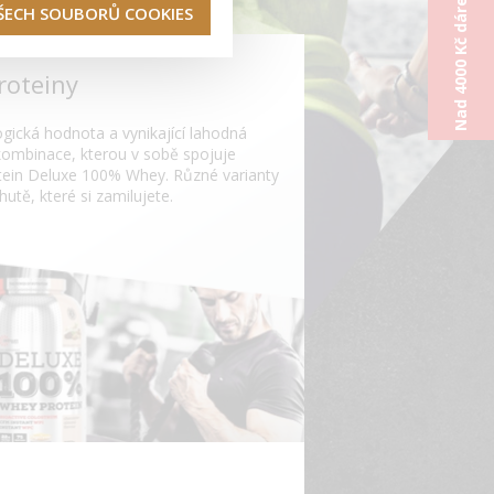
Nad 4000 Kč dárek od nás
VŠECH SOUBORŮ COOKIES
roteiny
ogická hodnota a vynikající lahodná
 kombinace, kterou v sobě spojuje
otein Deluxe 100% Whey. Různé varianty
hutě, které si zamilujete.