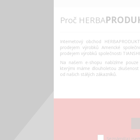
PRODU
Proč HERBA
Internetový obchod HERBAPRODUKT.
prodejem výrobků Americké společn
prodejem výrobků společnosti TIANSHI
Na našem e-shopu nabízíme pouze o
kterými máme dlouholetou zkušenost
od našich stálých zákazníků.
Seznámil(a) jsem