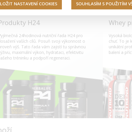
LOŽIT NASTAVENÍ COOKIES
SOUHLASÍM S POUŽITÍM 
Produkty H24
Whey p
Vyjímečná 24hodinová nutriční řada H24 pro
Vysoká biol
dosažení vaších cílů. Posuň svoji výkonnost o
chuť. To je
uroveň výš. Tato řada vám zajistí tu správnou
unikátní pr
výživu, maximální výkon, hydrataci, efektivitu
balení a příc
vašeho tréninku a podpoří regeneraci.
boží