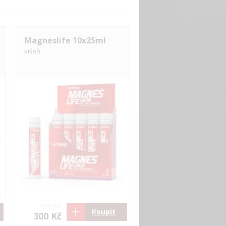
Magneslife 10x25ml
višeň
300 Kč
Koupit
300 Kč