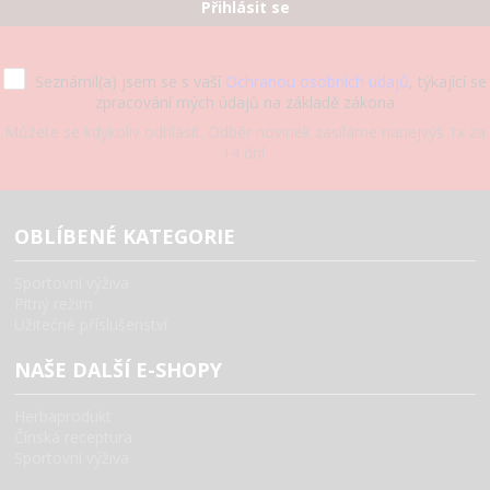
Přihlásit se
Seznámil(a) jsem se s vaší
Ochranou osobních údajů
, týkající se
zpracování mých údajů na základě zákona
Můžete se kdykoliv odhlásit. Odběr novinek zasíláme nanejvýš 1x za
14 dní.
OBLÍBENÉ KATEGORIE
Sportovní výživa
Pitný režim
Užitečné příslušenství
NAŠE DALŠÍ E-SHOPY
Herbaprodukt
Čínská receptura
Sportovní výživa