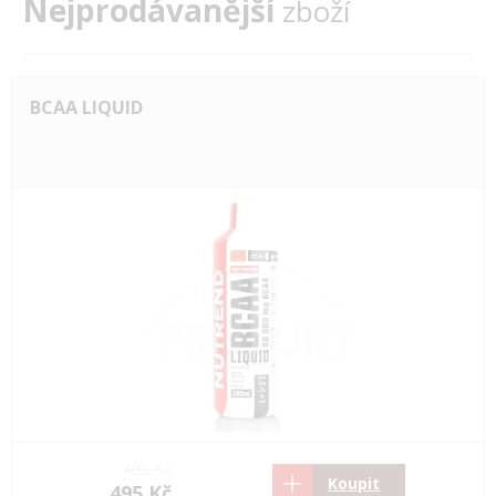
Nejprodávanější
zboží
BCAA LIQUID
495 Kč
Koupit
495 Kč