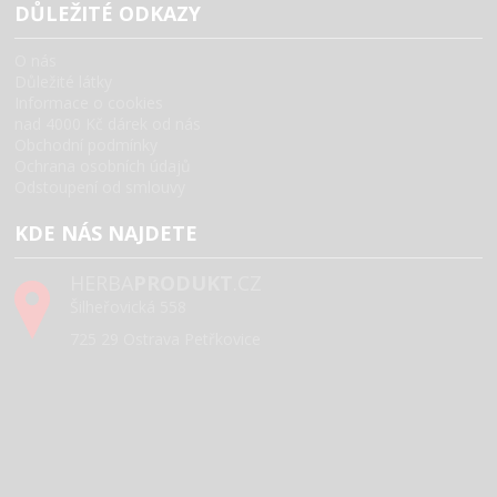
DŮLEŽITÉ ODKAZY
O nás
Důležité látky
Informace o cookies
nad 4000 Kč dárek od nás
Obchodní podmínky
Ochrana osobních údajů
Odstoupení od smlouvy
KDE NÁS NAJDETE
HERBA
PRODUKT
.CZ
Šilheřovická 558
725 29 Ostrava Petřkovice