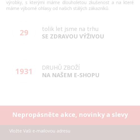
výrobky, s kterými máme dlouholetou zkušenost a na které
máme výborné ohlasy od našich stálých zákazníků.
tolik let jsme na trhu
29
SE ZDRAVOU VÝŽIVOU
DRUHŮ ZBOŽÍ
1931
NA NAŠEM E-SHOPU
Nepropásněte akce, novinky a slevy