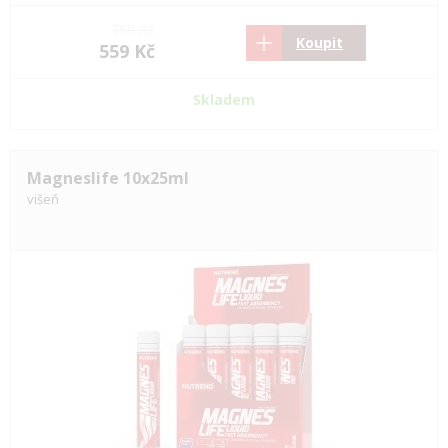
750 Kč
Koupit
559 Kč
Skladem
Magneslife 10x25ml
višeň