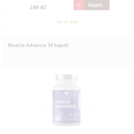
222 Kč
Koupit
249 Kč
do tří dnů
Muscle Advance 30 kapslí