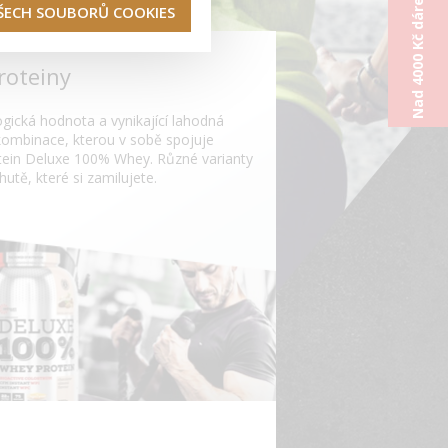
Nad 4000 Kč dárek od nás
VŠECH SOUBORŮ COOKIES
roteiny
ogická hodnota a vynikající lahodná
 kombinace, kterou v sobě spojuje
otein Deluxe 100% Whey. Různé varianty
hutě, které si zamilujete.