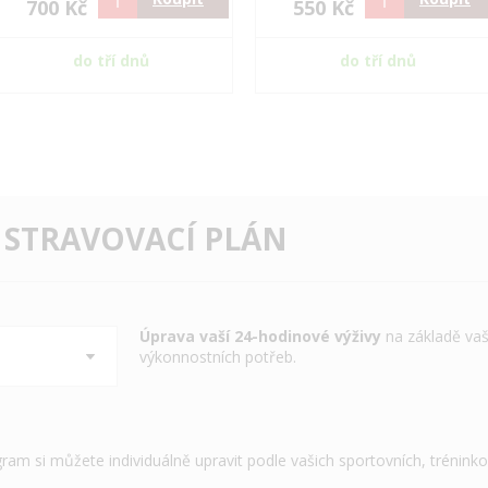
700 Kč
550 Kč
do tří dnů
do tří dnů
 STRAVOVACÍ PLÁN
Úprava vaší 24-hodinové výživy
na základě vaš
výkonnostních potřeb.
gram si můžete individuálně upravit podle vašich sportovních, trénink