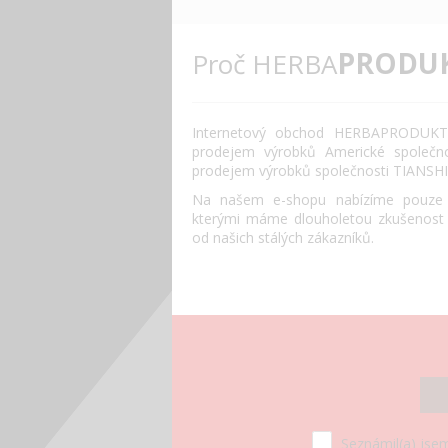
PRODU
Proč HERBA
Internetový obchod HERBAPRODUKT.
prodejem výrobků Americké společn
prodejem výrobků společnosti TIANSHI
Na našem e-shopu nabízíme pouze o
kterými máme dlouholetou zkušenost
od našich stálých zákazníků.
Seznámil(a) jsem