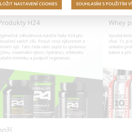
LOŽIT NASTAVENÍ COOKIES
SOUHLASÍM S POUŽITÍM 
Produkty H24
Whey p
Vyjímečná 24hodinová nutriční řada H24 pro
Vysoká biol
dosažení vaších cílů. Posuň svoji výkonnost o
chuť. To je
uroveň výš. Tato řada vám zajistí tu správnou
unikátní pr
výživu, maximální výkon, hydrataci, efektivitu
balení a příc
vašeho tréninku a podpoří regeneraci.
boží