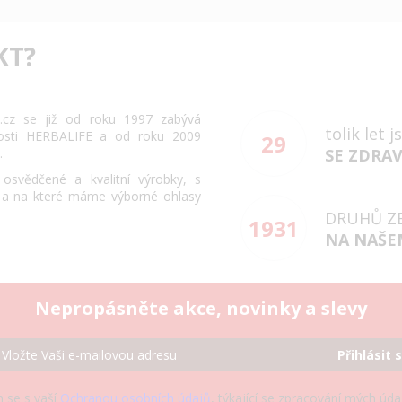
KT?
cz se již od roku 1997 zabývá
tolik let 
osti HERBALIFE a od roku 2009
29
.
SE ZDRA
svědčené a kvalitní výrobky, s
 a na které máme výborné ohlasy
DRUHŮ Z
1931
NA NAŠE
Nepropásněte akce, novinky a slevy
Přihlásit 
 se s vaší
Ochranou osobních údajů
, týkající se zpracování mých úd