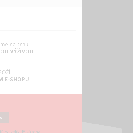
jsme na trhu
VOU VÝŽIVOU
BOŽÍ
M E-SHOPU
se
ajů na základě zákona