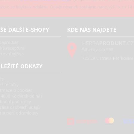
žete se kdykoliv odhlásit. Odběr novinek zasíláme nanejvýš 1x za 14 d
ŠE DALŠÍ E-SHOPY
KDE NÁS NAJDETE
baprodukt
HERBA
PRODUKT
.CZ
ská receptura
Šilheřovická 558
rtovní výživa
725 29 Ostrava Petřkovice
LEŽITÉ ODKAZY
ás
žité látky
ormace o cookies
 4000 Kč dárek od nás
hodní podmínky
rana osobních údajů
toupení od smlouvy