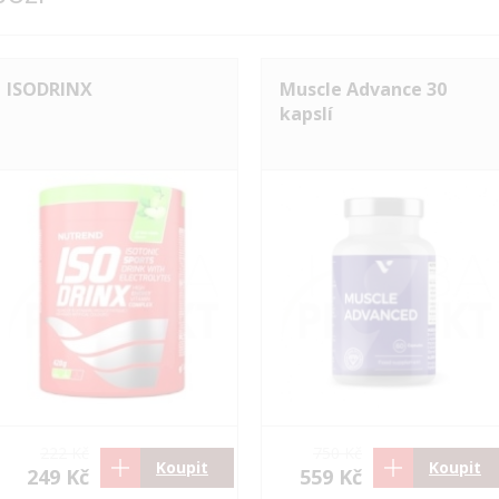
ISODRINX
Muscle Advance 30
kapslí
222 Kč
750 Kč
Koupit
Koupit
249 Kč
559 Kč