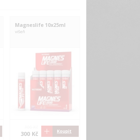
Magneslife 10x25ml
višeň
300 Kč
Koupit
300 Kč