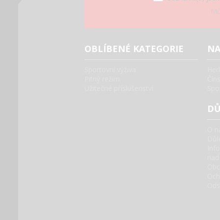
Mů
OBLÍBENÉ KATEGORIE
NA
Sportovní výživa
Her
Pitný režim
Čín
Užitečné příslušenství
Spo
DŮ
O n
Důle
Inf
nad
Obc
Och
Ods