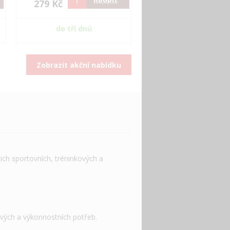
279 Kč
do tří dnů
Zobrazit akční nabídku
ich sportovních, tréninkových a
ových a výkonnostních potřeb.