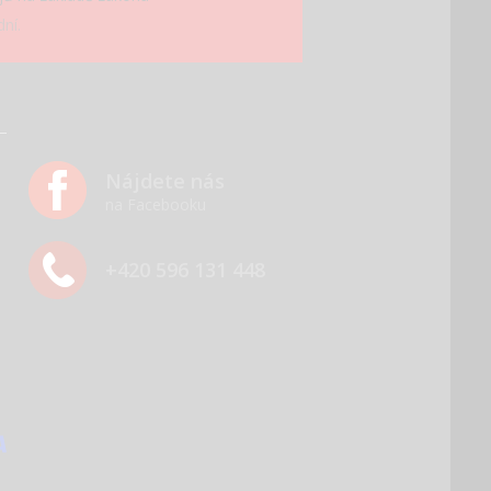
ní.
Nájdete nás
na Facebooku
+420 596 131 448