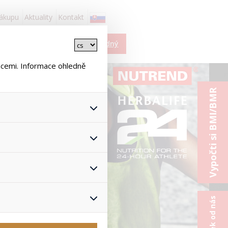
nákupu
Aktuality
Kontakt
Košík je prázdný
ncemi. Informace ohledně
Vypočti si BMI/BMR
 všech jejich funkcí.
hlasu s uživáním cookies. Pro
onymizuje. Po anonymizaci se
Proto nedokážeme zjistit
ž zajišťuje lepší nákupní
yhnout se nevhodným