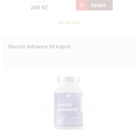
222 Kč
Koupit
249 Kč
do tří dnů
Muscle Advance 30 kapslí