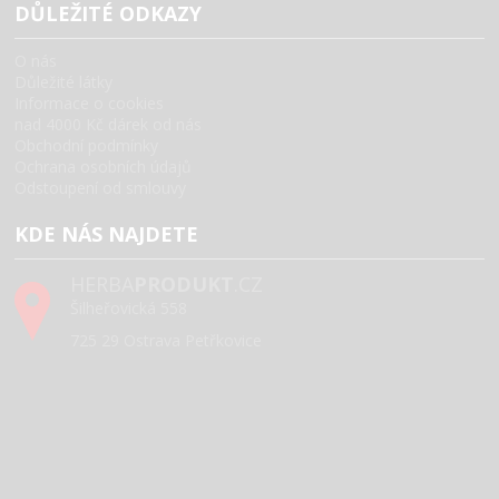
DŮLEŽITÉ ODKAZY
O nás
Důležité látky
Informace o cookies
nad 4000 Kč dárek od nás
Obchodní podmínky
Ochrana osobních údajů
Odstoupení od smlouvy
KDE NÁS NAJDETE
HERBA
PRODUKT
.CZ
Šilheřovická 558
725 29 Ostrava Petřkovice