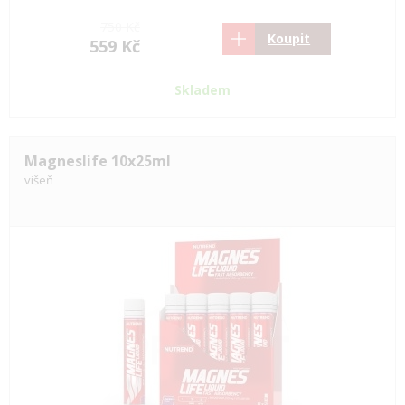
750 Kč
Koupit
559 Kč
Skladem
Magneslife 10x25ml
višeň