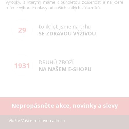
výrobky, s kterými máme dlouholetou zkušenost a na které
máme výborné ohlasy od našich stálých zákazníků.
tolik let jsme na trhu
29
SE ZDRAVOU VÝŽIVOU
DRUHŮ ZBOŽÍ
1931
NA NAŠEM E-SHOPU
Nepropásněte akce, novinky a slevy