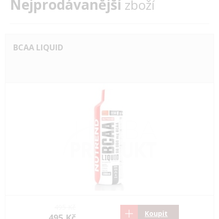
Nejprodávanější
zboží
BCAA LIQUID
495 Kč
Koupit
495 Kč