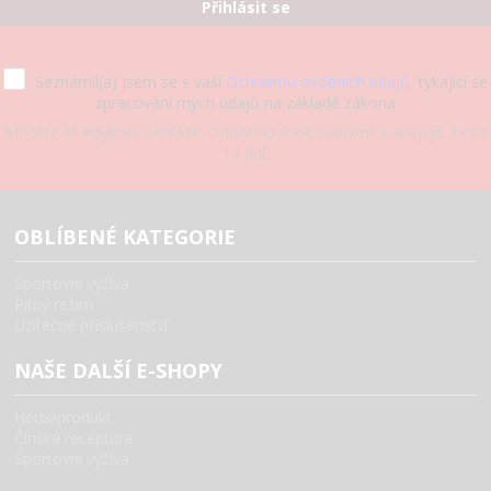
Přihlásit se
Seznámil(a) jsem se s vaší
Ochranou osobních údajů
, týkající se
zpracování mých údajů na základě zákona
Můžete se kdykoliv odhlásit. Odběr novinek zasíláme nanejvýš 1x za
14 dní.
OBLÍBENÉ KATEGORIE
Sportovní výživa
Pitný režim
Užitečné příslušenství
NAŠE DALŠÍ E-SHOPY
Herbaprodukt
Čínská receptura
Sportovní výživa