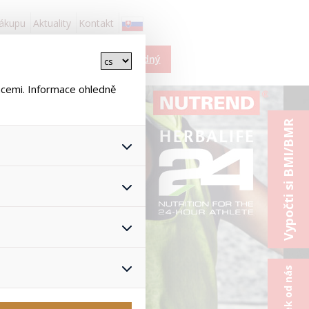
nákupu
Aktuality
Kontakt
Košík je prázdný
ncemi. Informace ohledně
Vypočti si BMI/BMR
 všech jejich funkcí.
hlasu s uživáním cookies. Pro
onymizuje. Po anonymizaci se
Proto nedokážeme zjistit
ž zajišťuje lepší nákupní
yhnout se nevhodným