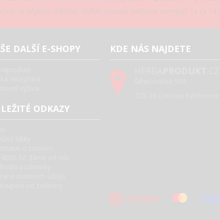
žete se kdykoliv odhlásit. Odběr novinek zasíláme nanejvýš 1x za 14 d
ŠE DALŠÍ E-SHOPY
KDE NÁS NAJDETE
baprodukt
HERBA
PRODUKT
.CZ
ská receptura
Šilheřovická 558
rtovní výživa
725 29 Ostrava Petřkovice
LEŽITÉ ODKAZY
ás
žité látky
ormace o cookies
 4000 Kč dárek od nás
hodní podmínky
rana osobních údajů
toupení od smlouvy