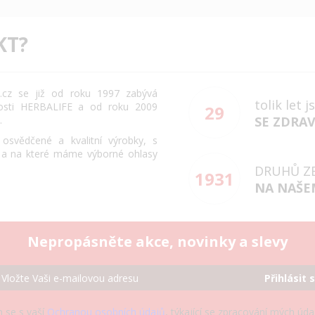
KT?
cz se již od roku 1997 zabývá
tolik let 
osti HERBALIFE a od roku 2009
29
.
SE ZDRA
svědčené a kvalitní výrobky, s
 a na které máme výborné ohlasy
DRUHŮ Z
1931
NA NAŠE
Nepropásněte akce, novinky a slevy
Přihlásit 
 se s vaší
Ochranou osobních údajů
, týkající se zpracování mých úd