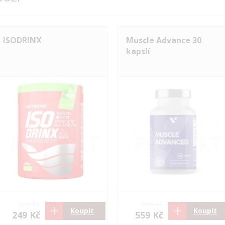
ISODRINX
Muscle Advance 30
kapslí
222 Kč
750 Kč
Koupit
Koupit
249 Kč
559 Kč