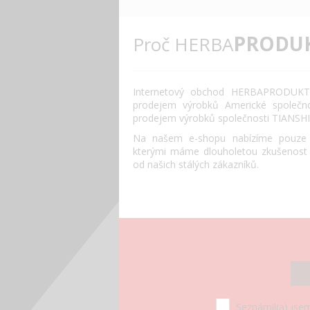
PRODU
Proč HERBA
Internetový obchod HERBAPRODUKT.
prodejem výrobků Americké společn
prodejem výrobků společnosti TIANSHI
Na našem e-shopu nabízíme pouze o
kterými máme dlouholetou zkušenost
od našich stálých zákazníků.
Seznámil(a) jsem