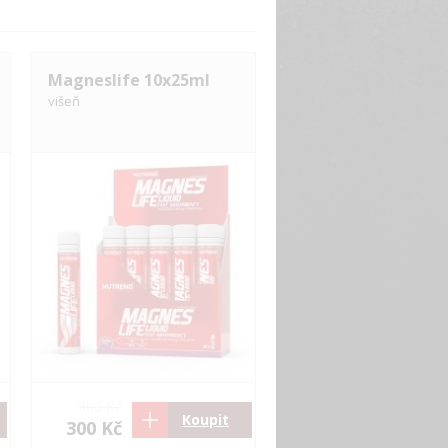
Magneslife 10x25ml
višeň
300 Kč
Koupit
300 Kč