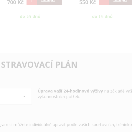
700 Kč
550 Kč
do tří dnů
do tří dnů
 STRAVOVACÍ PLÁN
Úprava vaší 24-hodinové výživy
na základě vaš
výkonnostních potřeb.
gram si můžete individuálně upravit podle vašich sportovních, trénink