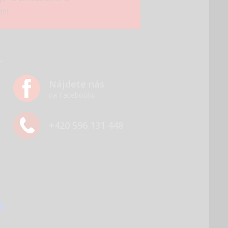
ní.
Nájdete nás
na Facebooku
+420 596 131 448