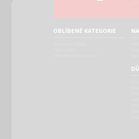
Mů
OBLÍBENÉ KATEGORIE
NA
Sportovní výživa
Her
Pitný režim
Čín
Užitečné příslušenství
Spo
DŮ
O n
Důle
Inf
nad
Obc
Och
Ods