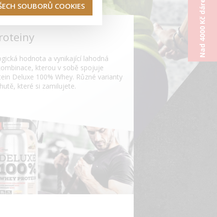
Nad 4000 Kč dárek od nás
VŠECH SOUBORŮ COOKIES
roteiny
ogická hodnota a vynikající lahodná
 kombinace, kterou v sobě spojuje
otein Deluxe 100% Whey. Různé varianty
hutě, které si zamilujete.