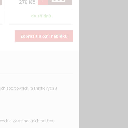
279 Kč
do tří dnů
Zobrazit akční nabídku
ich sportovních, tréninkových a
ových a výkonnostních potřeb.