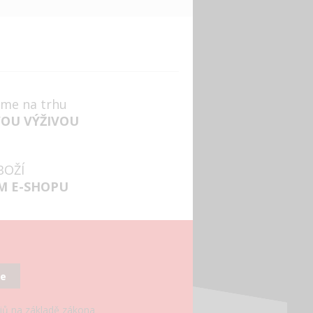
jsme na trhu
VOU VÝŽIVOU
BOŽÍ
M E-SHOPU
se
ajů na základě zákona