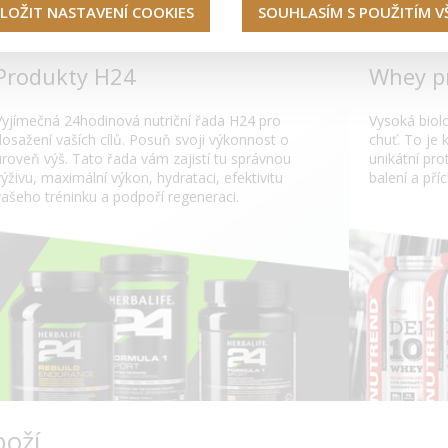
LOŽIT NASTAVENÍ COOKIES
SOUHLASÍM S POUŽITÍM 
Produkty H24
Whey p
Vyjímečná 24hodinová nutriční řada H24 pro
Vysoká biol
dosažení vaších cílů. Posuň svoji výkonnost o
chuť. To je
uroveň výš. Tato řada vám zajistí tu správnou
unikátní pr
výživu, maximální výkon, hydrataci, efektivitu
balení a příc
vašeho tréninku a podpoří regeneraci.
boží