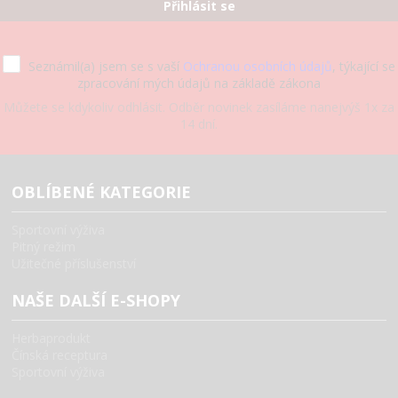
Přihlásit se
Seznámil(a) jsem se s vaší
Ochranou osobních údajů
, týkající se
zpracování mých údajů na základě zákona
Můžete se kdykoliv odhlásit. Odběr novinek zasíláme nanejvýš 1x za
14 dní.
OBLÍBENÉ KATEGORIE
Sportovní výživa
Pitný režim
Užitečné příslušenství
NAŠE DALŠÍ E-SHOPY
Herbaprodukt
Čínská receptura
Sportovní výživa