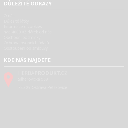
DŮLEŽITÉ ODKAZY
O nás
Důležité látky
Informace o cookies
nad 4000 Kč dárek od nás
Obchodní podmínky
Ochrana osobních údajů
Odstoupení od smlouvy
KDE NÁS NAJDETE
HERBA
PRODUKT
.CZ
Šilheřovická 558
725 29 Ostrava Petřkovice