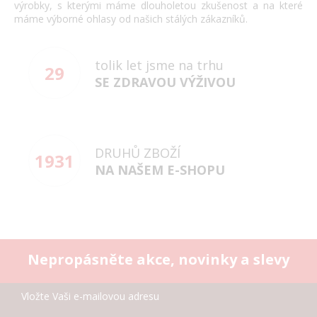
výrobky, s kterými máme dlouholetou zkušenost a na které
máme výborné ohlasy od našich stálých zákazníků.
tolik let jsme na trhu
29
SE ZDRAVOU VÝŽIVOU
DRUHŮ ZBOŽÍ
1931
NA NAŠEM E-SHOPU
Nepropásněte akce, novinky a slevy