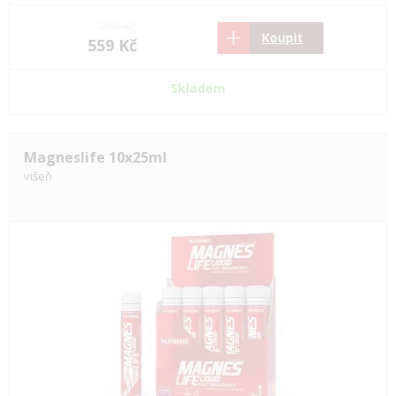
750 Kč
Koupit
559 Kč
Skladem
Magneslife 10x25ml
višeň