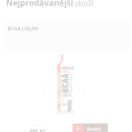
Nejprodávanější
zboží
BCAA LIQUID
495 Kč
Koupit
495 Kč