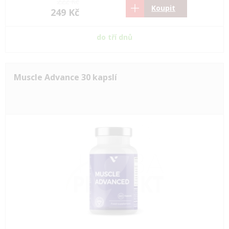
222 Kč
Koupit
249 Kč
do tří dnů
Muscle Advance 30 kapslí