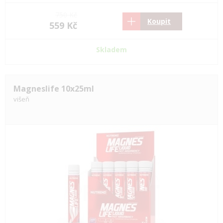
750 Kč
Koupit
559 Kč
Skladem
Magneslife 10x25ml
višeň