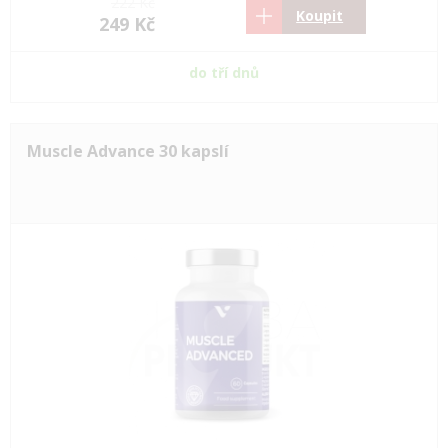
222 Kč
Koupit
249 Kč
do tří dnů
Muscle Advance 30 kapslí