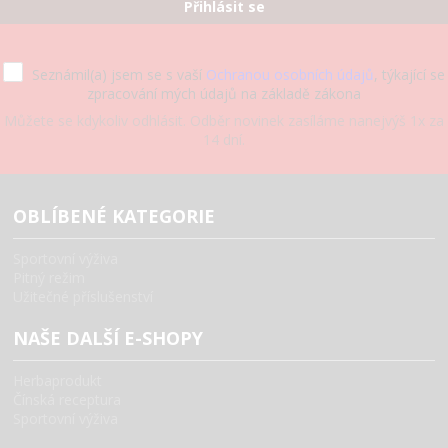
Přihlásit se
Seznámil(a) jsem se s vaší
Ochranou osobních údajů
, týkající se
zpracování mých údajů na základě zákona
Můžete se kdykoliv odhlásit. Odběr novinek zasíláme nanejvýš 1x za
14 dní.
OBLÍBENÉ KATEGORIE
Sportovní výživa
Pitný režim
Užitečné příslušenství
NAŠE DALŠÍ E-SHOPY
Herbaprodukt
Čínská receptura
Sportovní výživa