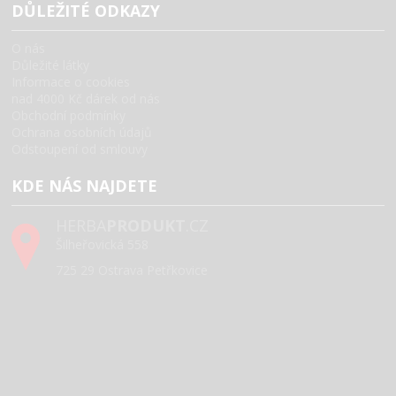
DŮLEŽITÉ ODKAZY
O nás
Důležité látky
Informace o cookies
nad 4000 Kč dárek od nás
Obchodní podmínky
Ochrana osobních údajů
Odstoupení od smlouvy
KDE NÁS NAJDETE
HERBA
PRODUKT
.CZ
Šilheřovická 558
725 29 Ostrava Petřkovice