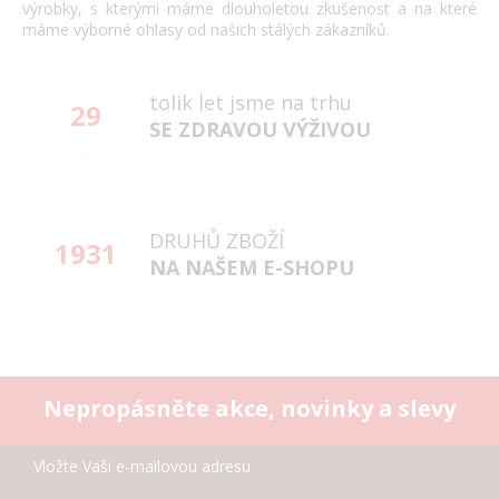
výrobky, s kterými máme dlouholetou zkušenost a na které
máme výborné ohlasy od našich stálých zákazníků.
tolik let jsme na trhu
29
SE ZDRAVOU VÝŽIVOU
DRUHŮ ZBOŽÍ
1931
NA NAŠEM E-SHOPU
Nepropásněte akce, novinky a slevy