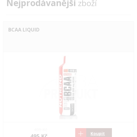
Nejprodávanější
zboží
BCAA LIQUID
495 Kč
Koupit
495 Kč