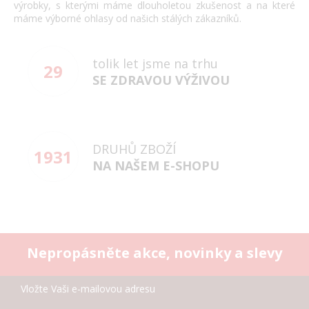
výrobky, s kterými máme dlouholetou zkušenost a na které
máme výborné ohlasy od našich stálých zákazníků.
tolik let jsme na trhu
29
SE ZDRAVOU VÝŽIVOU
DRUHŮ ZBOŽÍ
1931
NA NAŠEM E-SHOPU
Nepropásněte akce, novinky a slevy