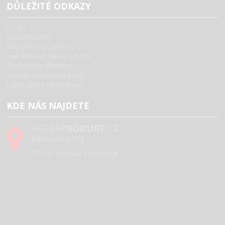
DŮLEŽITÉ ODKAZY
O nás
Důležité látky
Informace o cookies
nad 4000 Kč dárek od nás
Obchodní podmínky
Ochrana osobních údajů
Odstoupení od smlouvy
KDE NÁS NAJDETE
HERBA
PRODUKT
.CZ
Šilheřovická 558
725 29 Ostrava Petřkovice