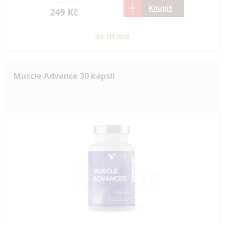
222 Kč
Koupit
249 Kč
do tří dnů
Muscle Advance 30 kapslí