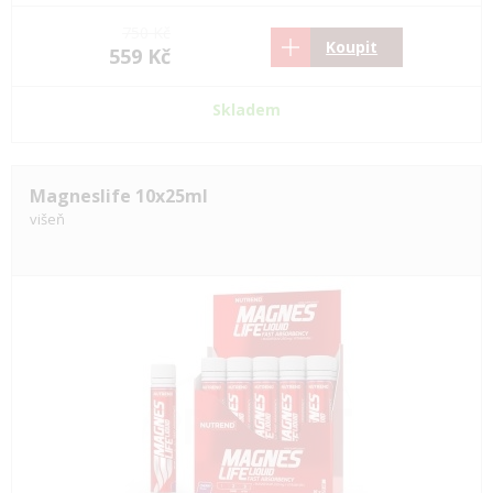
750 Kč
Koupit
559 Kč
Skladem
Magneslife 10x25ml
višeň