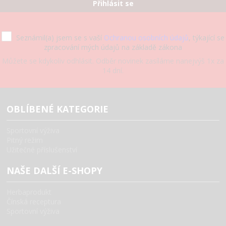
Přihlásit se
Seznámil(a) jsem se s vaší
Ochranou osobních údajů
, týkající se
zpracování mých údajů na základě zákona
Můžete se kdykoliv odhlásit. Odběr novinek zasíláme nanejvýš 1x za
14 dní.
OBLÍBENÉ KATEGORIE
Sportovní výživa
Pitný režim
Užitečné příslušenství
NAŠE DALŠÍ E-SHOPY
Herbaprodukt
Čínská receptura
Sportovní výživa