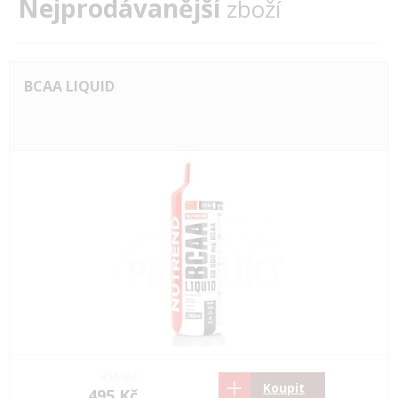
Nejprodávanější
zboží
BCAA LIQUID
495 Kč
Koupit
495 Kč