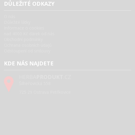
DŮLEŽITÉ ODKAZY
O nás
Důležité látky
Informace o cookies
nad 4000 Kč dárek od nás
Obchodní podmínky
Ochrana osobních údajů
Odstoupení od smlouvy
KDE NÁS NAJDETE
HERBA
PRODUKT
.CZ
Šilheřovická 558
725 29 Ostrava Petřkovice