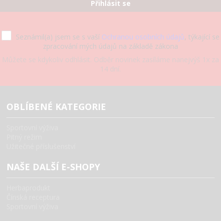
Přihlásit se
Seznámil(a) jsem se s vaší
Ochranou osobních údajů
, týkající se
zpracování mých údajů na základě zákona
Můžete se kdykoliv odhlásit. Odběr novinek zasíláme nanejvýš 1x za
14 dní.
OBLÍBENÉ KATEGORIE
Sportovní výživa
Pitný režim
Užitečné příslušenství
NAŠE DALŠÍ E-SHOPY
Herbaprodukt
Čínská receptura
Sportovní výživa