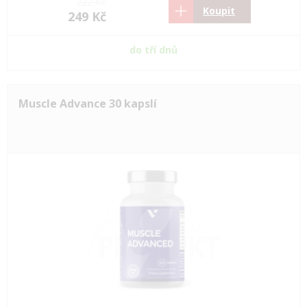
222 Kč
Koupit
249 Kč
do tří dnů
Muscle Advance 30 kapslí