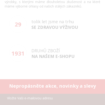
výrobky, s kterými máme dlouholetou zkušenost a na které
máme výborné ohlasy od našich stálých zákazníků.
tolik let jsme na trhu
29
SE ZDRAVOU VÝŽIVOU
DRUHŮ ZBOŽÍ
1931
NA NAŠEM E-SHOPU
Nepropásněte akce, novinky a slevy