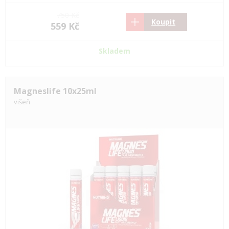
750 Kč
Koupit
559 Kč
Skladem
Magneslife 10x25ml
višeň