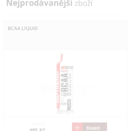
Nejprodávanější
zboží
BCAA LIQUID
495 Kč
Koupit
495 Kč