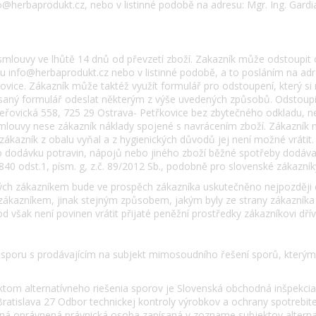
o@herbaprodukt.cz, nebo v listinné podobě na adresu: Mgr. Ing. Gardi
smlouvy ve lhůtě 14 dnů od převzetí zboží. Zakazník může odstoupit
 info@herbaprodukt.cz nebo v listinné podobě, a to posláním na adr
kovice. Zákazník může taktéž využít formulář pro odstoupení, který si
aný formulář odeslat některým z výše uvedených způsobů. Odstoupil-l
heřovická 558, 725 29 Ostrava- Petřkovice bez zbytečného odkladu, 
mlouvy nese zákazník náklady spojené s navrácením zboží. Zákazník
zákazník z obalu vyňal a z hygienických důvodů jej není možné vrátit
ro dodávku potravin, nápojů nebo jiného zboží běžné spotřeby dodá
1840 odst.1, písm. g, z.č. 89/2012 Sb., podobně pro slovenské zákazníky 
ých zákazníkem bude ve prospěch zákazníka uskutečněno nejpozději
kazníkem, jinak stejným způsobem, jakým byly ze strany zákazníka
však není povinen vrátit přijaté peněžní prostředky zákazníkovi dří
ě sporu s prodávajícím na subjekt mimosoudního řešení sporů, který
om alternatívneho riešenia sporov je Slovenská obchodná inšpekcia (
ratislava 27 Odbor technickej kontroly výrobkov a ochrany spotrebiteľa
lušná oprávnená právnická osoba zapísaná v zozname subjektov alter