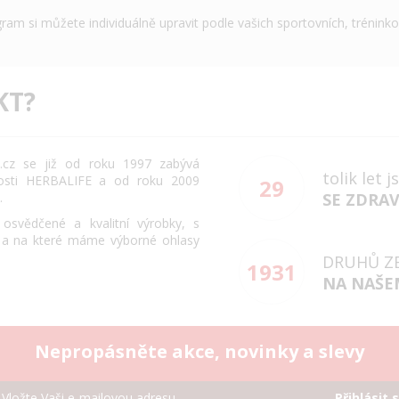
gram si můžete individuálně upravit podle vašich sportovních, trénink
KT?
cz se již od roku 1997 zabývá
tolik let 
osti HERBALIFE a od roku 2009
29
.
SE ZDRA
svědčené a kvalitní výrobky, s
 a na které máme výborné ohlasy
DRUHŮ Z
1931
NA NAŠE
Nepropásněte akce, novinky a slevy
Přihlásit 