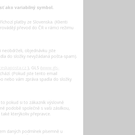
sť ako variabilný symbol.
chozí platby ze Slovenska. (Klienti
provádějí převod do ČR v rámci režimu
 neobdrželi, objednávku jste
adla do složky nevyžádaná pošta-spam).
eskaposta.cz
), GLS (
www.gls-
chází. (Pokud jste tento email
bo nebo vám zpráva spadla do složky
 to pokud si to zákazník výslovně
nné podobě společně s vaši zásilkou,
také kterýkoliv přepravce.
onem daných podmínek písemně u