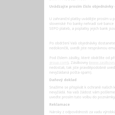
Uvádzajte prosím číslo objednávky 
U zahraniční platby uvádějte prosím u p
slovenské Fio banky nehradí své bance 
SEPO plateb, a poplatky jejich bank jso
Po obdržení Vaši objednávky dostanete 
nedokončili, uvedli jste nesprávnou e
Pod číslem zásilky, které obdržíte od 
group.com
), Zásilkovny (
www.zasilkovn
nedostali, tak jste pravděpodobně uve
nevyžádaná pošta-spam).
Daňový doklad
Snažíme se přispívát k ochraně našich 
nevyžádá. Na vaši žádost vám pošleme da
uveďte prosím tuto volbu do poznámky v
Reklamace
Nároky z odpovědnosti za vadu výrobk