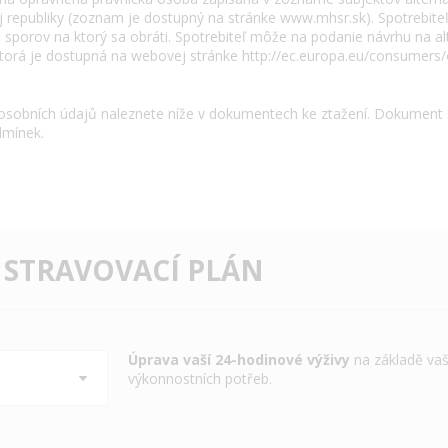
republiky (zoznam je dostupný na stránke www.mhsr.sk). Spotrebiteľ 
h sporov na ktorý sa obráti. Spotrebiteľ môže na podanie návrhu na al
 ktorá je dostupná na webovej stránke http://ec.europa.eu/consumers/
osobních údajů naleznete níže v dokumentech ke ztažení. Dokument 
dmínek.
 STRAVOVACÍ PLÁN
Úprava vaší 24-hodinové výživy
na základě vaš
výkonnostních potřeb.