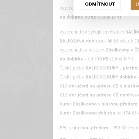
ODMÍTNOUT
U
Vyzvednutí na výdejních místech a bal
na dobírku 90 Kč
včetně DPH
Vyzvednutí na výdejních místech
BALÍ
BALÍKOVNA
dobírka - 86
Kč
včetně D
Vyzvednutí na místech
Zásilkovny
v Č
na dobírku -
od
130 Kč
včetně DPH
Česká pošta
BALÍK DO RUKY
s
platbo
Česká pošta
BALÍK DO RUKY
dobírka 
GLS doručení na adresu CZ s plat
GLS doručení na adresu CZ dobírka
Kurýr Zásilkovna
s
platbou předem
Kurýr Zásilkovna dobírka
od
174 Kč
v
PPL
s
platbou předem - 152 Kč
včet