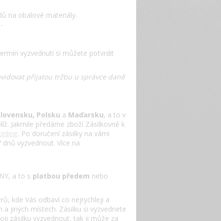
dů na obalové materiály.
--
Termín vyzvednutí si můžete potvrdit
evidovat přijatou tržbu u správce daně
Slovensku, Polsku
a
Maďarsku
, a to v
líž. Jakmile předáme zboží Zásilkovně k
online
. Po doručení zásilky na vámi
 7 dnů vyzvednout. Více na
Y, a to s
platbou předem
nebo
ů, kde Vás odbaví co nejrychleji a
a jiných místech. Zásilku si vyzvednete
i zásilku vyzvednout, tak ji může za