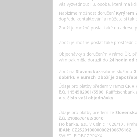
vás vyzvednout i 3. osoba, která má kd
Nabízíme možnost doručení
Kyrýrem 
dopředu kontaktování a můžete si tak 
Zboží je možné poslat také na adresu 
Zboží je možné poslat také prostřednic
Objednávky s doručením v rámci ČR, přij
vám pak měla dorazit do
24 hodin od 
Zbožína
Slovensko
zasíláme službou
G
dobírku v eurech
.
Zboží je zapotře
Údaje pro platby předem v rámci
ČR v 
č.ú. 1154582001/5500
, Raiffeisenbank,a
v.s. číslo vaší objednávky
Údaje pro platby předem ze
Slovenska
č.ú. 2100676162/2010
Fio banka, a.s., V Celnici 1028/10 , Prah
IBAN: CZ2520100000002100676162
SWIFT: FIOBCZPPXXX