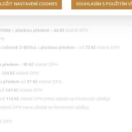
LOŽIT NASTAVENÍ COOKIES
SOUHLASÍM S POUŽITÍM 
íkomatech
GLS
s
platbou předem 50 Kč
včetně DPH
KOVNA
s
platbou předem
- 64
Kč
včetně DPH
PH
R (včetně Z-BOXu)
s
platbou předem -
od
72
Kč
včetně DPH
u předem - 95
Kč
včetně DPH
-
134 Kč
včetně DPH
bou předem
od
97 Kč
včetně DPH
.
od
147 Kč
včetně DPH
od
114 Kč
včetně DPH (cena závislá na hmotnosti zásilky)
četně DPH (cena závislá na hmotnosti zásilky)
ně DPH