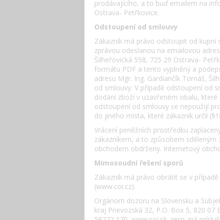
prodávajícího, a to buď emailem na inf
Ostrava- Petřkovice.
Odstoupení od smlouvy
Zákazník má právo odstoupit od kupní 
zprávou odeslanou na emailovou adresu
Šilheřovická 558, 725 29 Ostrava- Petř
formátu PDF a tento vyplněný a podeps
adresu Mgr. Ing. Gardiančík Tomáš, Šil
od smlouvy. V případě odstoupení od s
dodání zboží v uzavřeném obalu, které 
odstoupení od smlouvy se nepoužijí p
do jiného místa, které zákazník určil (§
Vrácení peněžních prostředku zaplacen
zákazníkem, a to způsobem sděleným zá
obchodem obdrženy. Internetový obchod 
Mimosoudní řešení sporů
Zákazník má právo obrátit se v případ
(www.coi.cz).
Orgánom dozoru na Slovensku a Subjekt
kraj Prievozská 32, P.O. Box 5, 820 07 B
58272 170, www.soi.sk, resp. iná prís