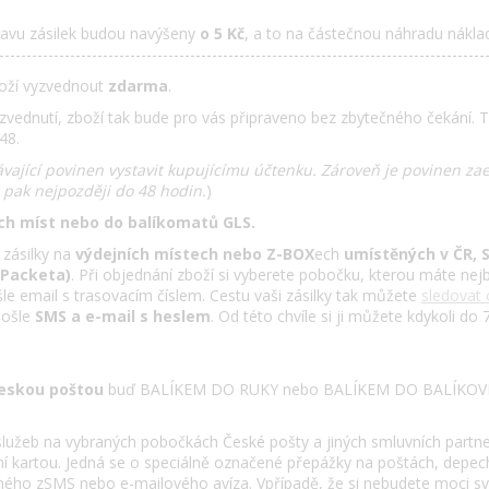
ravu zásilek budou navýšeny
o 5 Kč
, a to na částečnou náhradu nákla
-----------------------------------------------------------------------------------------
oží vyzvednout
zdarma
.
yzvednutí, zboží tak bude pro vás připraveno bez zbytečného čekání. 
48.
vající povinen vystavit kupujícímu účtenku. Zároveň je povinen za
 pak nejpozději do 48 hodin.
)
ch míst nebo do balíkomatů
GLS.
zásilky na
výdejních místech nebo Z-BOX
ech
umístěných v ČR, 
(Packeta)
. Při objednání zboží si vyberete pobočku, kterou máte nejb
e email s trasovacím číslem. Cestu vaši zásilky tak můžete
sledovat 
pošle
SMS a e-mail s heslem
. Od této chvíle si ji můžete kdykoli do
eskou poštou
buď BALÍKEM DO RUKY nebo BALÍKEM DO BALÍKOVN
lužeb na vybraných pobočkách České pošty a jiných smluvních partner
ní kartou. Jedná se o speciálně označené přepážky na poštách, depech 
ého zSMS nebo e-mailového avíza. Vpřípadě, že si nebudete moci svoj