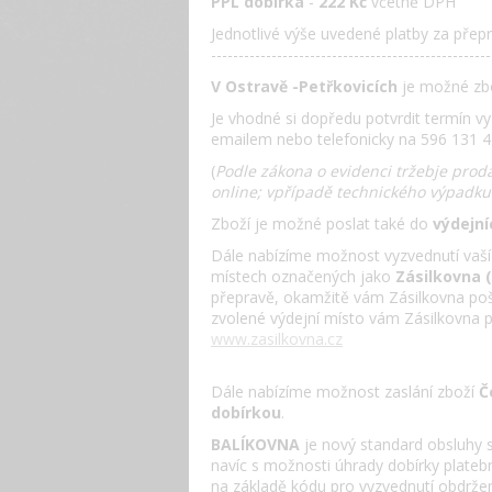
PPL
dobírka
-
222 Kč
včetně DPH
Jednotlivé výše uvedené platby za přep
---------------------------------------------------
V
Ostravě -Petřkovicích
je možné zb
Je vhodné si dopředu potvrdit termín v
emailem nebo telefonicky na 596 131 4
(
Podle zákona o evidenci tržebje prodá
online; vpřípadě technického výpadku
Zboží je možné poslat také do
výdejní
Dále nabízíme možnost vyzvednutí vaší 
místech označených jako
Zásilkovna 
přepravě, okamžitě vám Zásilkovna pošl
zvolené výdejní místo vám Zásilkovna 
www.zasilkovna.cz
Dále nabízíme možnost zaslání zboží
Č
dobírkou
.
BALÍKOVNA
je nový standard obsluhy s
navíc s možnosti úhrady dobírky plateb
na základě kódu pro vyzvednutí obdržen