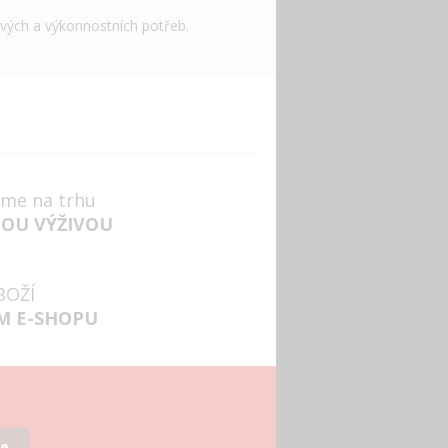
ových a výkonnostních potřeb.
jsme na trhu
VOU VÝŽIVOU
BOŽÍ
M E-SHOPU
se