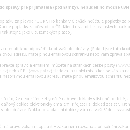
do správy pre prijímateľa (poznámky), nebudeli ho možné uvie
oplatku za převod "OUR". Fio banka v ČR však neúčtuje poplatky za pří
žádné poplatky za převod do ČR. Klienti ostatních slovenských bank 
u tak stejné jako u tuzemských plateb).
automatickou odpověď - kopii vaši objednávky. (Pokud jste tuto kopii
mailovou adresu, máte plnou emailovou schránku nebo vám zpráva sp
přepravce zpravidla emailem, můžete na stránkách české pošty (
www.c
a.cz
) nebo PPL (
www.ppl.cz
) sledovat aktuální místo kde se zásilka na
dli nesprávnou emailovou adresu, máte plnou emailovou schránku ne
lesů tím, že neposíláme zbytečně daňové doklady v listinné podobě, a
ňový doklad elektronicky emailem. Přejeteli si doklad zaslat v listi
 objednávce. Doklad o zaplacení dobírky vám na vaši žádost vystaví 
ů má právo zákazník uplatnit v zákonném rozsahu a při splnění zák