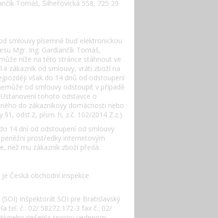
ančík Tomáš, Šilheřovická 558, 725 29
 od smlouvy písemně buď elektronickou
esu Mgr. Ing. Gardiančík Tomáš,
 může níže na této stránce stáhnout ve
i zákazník od smlouvy, vráti zboží na
nejpozději však do 14 dnů od odstoupení
 nemůže od smlouvy odstoupit v případě
. Ustanovení tohoto odstavce o
vaného do zákazníkovy domácnosti nebo
§1, odst.2, písm. h, z.č. 102/2014 Z.z.).
 do 14 dní od odstoupení od smlouvy
 peněžní prostředky internetovým
ve, než mu zákazník zboží předá.
m je Česká obchodní inspekce
SOI) Inšpektorát SOI pre Bratislavský
 tel. č.: 02/ 58272 172-3 fax č.: 02/
natívneho riešenia sporov vedenom