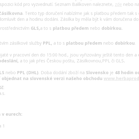
ispozici kód pro vyzvednutí. Seznam Balíkoven naleznete,
zde
nebo na
Zásilkovna
. Tento typ doručení nabízíme jak s platbou předem tak s
domluvít den a hodinu dodáni. Zásilka by měla být k vám doručena d
prostřednictvím
GLS,
a to s
platbou předem
nebo
dobírkou.
tvím zásilkové služby
PPL,
a to s
platbou předem
nebo
dobírkou
.
até v pracovní den do 15:00 hod., jsou vyřizovány ještě tento den a 
odeslání,
a to jak přes Českou poštu, Zásilkovnou,PPL či GLS
.
LS
nebo
PPL (DHL)
. Doba dodání zboží na
Slovensko
je
48 hodin od
bí objednat na slovenské verzi našeho obchodu
www.herbaprod
Kč
:
.s.
 v eurech:
a 1