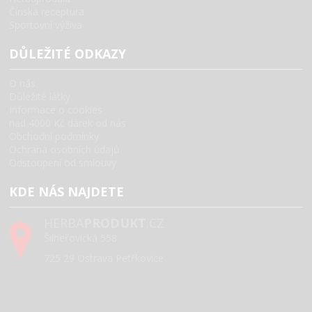
Čínská receptura
Sportovní výživa
DŮLEŽITÉ ODKAZY
O nás
Důležité látky
Informace o cookies
nad 4000 Kč dárek od nás
Obchodní podmínky
Ochrana osobních údajů
Odstoupení od smlouvy
KDE NÁS NAJDETE
HERBA
PRODUKT
.CZ
Šilheřovická 558
725 29 Ostrava Petřkovice