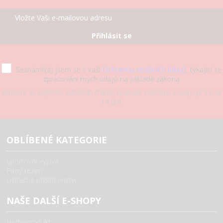
Přihlásit se
Seznámil(a) jsem se s vaší
Ochranou osobních údajů
, týkající se
zpracování mých údajů na základě zákona
Můžete se kdykoliv odhlásit. Odběr novinek zasíláme nanejvýš 1x za
14 dní.
OBLÍBENÉ KATEGORIE
Sportovní výživa
Pitný režim
Užitečné příslušenství
NAŠE DALŠÍ E-SHOPY
Herbaprodukt