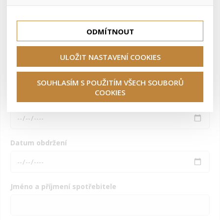
lepší nákupní zkušenosti. Díky nim můžeme nabídku přímo
přizpůsobit vašim preferencím, což vám pomůže vyhnout
Tyto cookies nám umožňují lépe cílit a vyhodnocovat
se nevhodným doporučením produktů či jiným
marketingové kampaně.
nedůležitým nabídkám.
ODMÍTNOUT
Číslo objednávky
ULOŽIT NASTAVENÍ COOKIES
SOUHLASÍM S POUŽITÍM VŠECH SOUBORŮ
COOKIES
Datum objednání
Datum obdržení
Jméno a příjmení spotřebitele