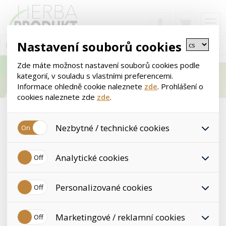
Nastavení souborů cookies
Zde máte možnost nastavení souborů cookies podle
kategorií, v souladu s vlastními preferencemi.
Informace ohledně cookie naleznete
zde
. Prohlášení o
cookies naleznete zde
zde
.
< Pleťová kosmetika
Nezbytné / technické cookies
Jedná se o technické soubory, které jsou nezbytné ke
>
>
>
Úvod
Kosmetika
Pleťová kosmetika
DuoLife
Analytické cookies
správnému chování našich webových stránek a všech
jejich funkcí. Používají se mimo jiné k ukládání produktů v
nákupním košíku, ovládání filtrů a také nastavení souhlasu
Analytické cookies shromažďujeme skriptem společnosti
DuoLife
s uživáním cookies. Pro tyto cookies není zapotřebí Váš
Personalizované cookies
Google Inc., která následně tato data anonymizuje. Po
souhlas a není možné jej ani odebrat.
anonymizaci se již nejedná o osobní údaje, protože
Filtry
anonymizované cookies nelze přiřadit konkrétnímu
Personalizované cookies jsou využívány k přizpůsobení
uživateli. Proto nedokážeme zjistit navštívené odkazy,
Marketingové / reklamní cookies
našeho webu vašim potřebám a zájmům, což zajišťuje
prohlížené zboží apod.