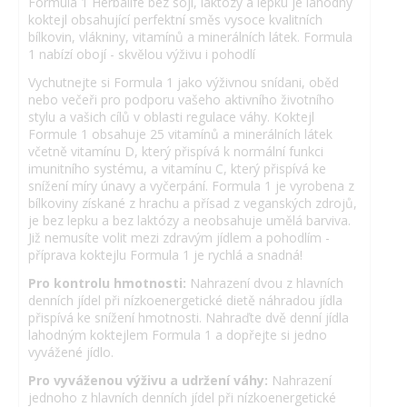
Formula 1 Herbalife bez sóji, laktózy a lepku je lahodný
koktejl obsahující perfektní směs vysoce kvalitních
bílkovin, vlákniny, vitamínů a minerálních látek. Formula
1 nabízí obojí - skvělou výživu i pohodlí
Vychutnejte si Formula 1 jako výživnou snídani, oběd
nebo večeři pro podporu vašeho aktivního životního
stylu a vašich cílů v oblasti regulace váhy. Koktejl
Formule 1 obsahuje 25 vitamínů a minerálních látek
včetně vitamínu D, který přispívá k normální funkci
imunitního systému, a vitamínu C, který přispívá ke
snížení míry únavy a vyčerpání. Formula 1 je vyrobena z
bílkoviny získané z hrachu a přísad z veganských zdrojů,
je bez lepku a bez laktózy a neobsahuje umělá barviva.
Již nemusíte volit mezi zdravým jídlem a pohodlím -
příprava koktejlu Formula 1 je rychlá a snadná!
Pro kontrolu hmotnosti:
Nahrazení dvou z hlavních
denních jídel při nízkoenergetické dietě náhradou jídla
přispívá ke snížení hmotnosti. Nahraďte dvě denní jídla
lahodným koktejlem Formula 1 a dopřejte si jedno
vyvážené jídlo.
Pro vyváženou výživu a udržení váhy:
Nahrazení
jednoho z hlavních denních jídel při nízkoenergetické