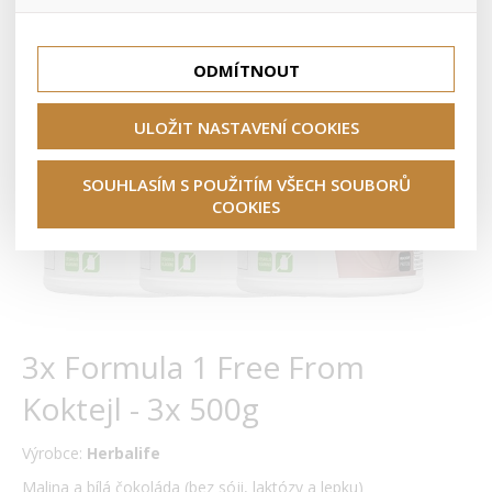
lepší nákupní zkušenosti. Díky nim můžeme nabídku přímo
přizpůsobit vašim preferencím, což vám pomůže vyhnout
Tyto cookies nám umožňují lépe cílit a vyhodnocovat
se nevhodným doporučením produktů či jiným
marketingové kampaně.
nedůležitým nabídkám.
ODMÍTNOUT
ULOŽIT NASTAVENÍ COOKIES
SOUHLASÍM S POUŽITÍM VŠECH SOUBORŮ
COOKIES
3x Formula 1 Free From
Koktejl - 3x 500g
Výrobce:
Herbalife
Malina a bílá čokoláda (bez sóji, laktózy a lepku)