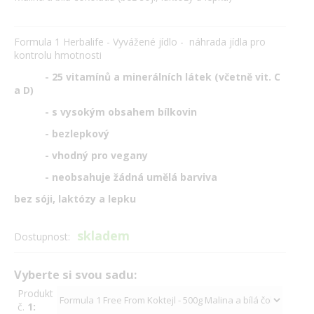
Formula 1 Herbalife - Vyvážené jídlo - náhrada jídla pro
kontrolu hmotnosti
- 25 vitamínů a minerálních látek (včetně vit. C
a D)
- s vysokým obsahem bílkovin
- bezlepkový
- vhodný pro vegany
- neobsahuje žádná umělá barviva
bez sóji, laktózy a lepku
skladem
Dostupnost:
Vyberte si svou sadu:
Produkt
č.
1: