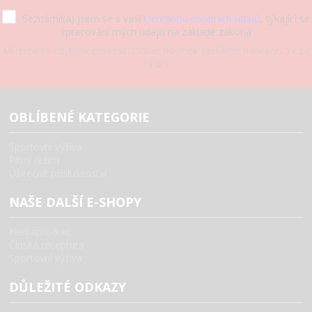
Seznámil(a) jsem se s vaší
Ochranou osobních údajů
, týkající se
zpracování mých údajů na základě zákona
Můžete se kdykoliv odhlásit. Odběr novinek zasíláme nanejvýš 1x za
14 dní.
OBLÍBENÉ KATEGORIE
Sportovní výživa
Pitný režim
Užitečné příslušenství
NAŠE DALŠÍ E-SHOPY
Herbaprodukt
Čínská receptura
Sportovní výživa
DŮLEŽITÉ ODKAZY