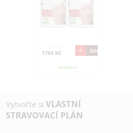
2680 Kč
1050 Kč
Koupit
1763 Kč
699 Kč
skladem
sk
VLASTNÍ
Vytvořte si
STRAVOVACÍ PLÁN