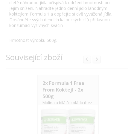
dietě náhradou jídla přispívá k udržení hmotnosti po
jejím snížení. Nahraďte jedno denní jídlo lahodným
koktejlem Formula 1 a dopřejte si dvě vyvážená jídla.
Dosáhněte svých denních kalorických cílů přídavnou
konzumací výživných svačin
Hmotnost výrobku 500g.
Související zboží
2x Formula 1 Free
Bylinný k
From Koktejl - 2x
instantní 
500g
tradiční přích
Malina a bílá čokoláda (bez
sóji, laktózy a lepku)