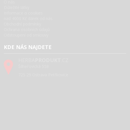
O nás
Důležité látky
Informace o cookies
nad 4000 Kč dárek od nás
Obchodní podmínky
Ochrana osobních údajů
Odstoupení od smlouvy
KDE NÁS NAJDETE
HERBA
PRODUKT
.CZ
Šilheřovická 558
725 29 Ostrava Petřkovice