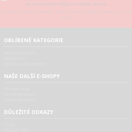
zpracování mých údajů na základě zákona
Můžete se kdykoliv odhlásit. Odběr novinek zasíláme nanejvýš 1x za
14 dní.
OBLÍBENÉ KATEGORIE
Sportovní výživa
Pitný režim
Užitečné příslušenství
NAŠE DALŠÍ E-SHOPY
Herbaprodukt
Čínská receptura
Sportovní výživa
DŮLEŽITÉ ODKAZY
O nás
Důležité látky