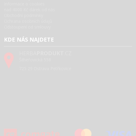
Informace o cookies
nad 4000 Kč dárek od nás
Obchodní podmínky
Ochrana osobních údajů
Odstoupení od smlouvy
KDE NÁS NAJDETE
HERBA
PRODUKT
.CZ
Šilheřovická 558
725 29 Ostrava Petřkovice