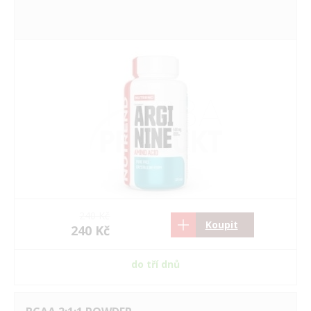
240 Kč
Koupit
240 Kč
do tří dnů