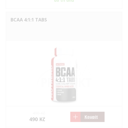
do tří dnů
BCAA 4:1:1 TABS
490 Kč
Koupit
490 Kč