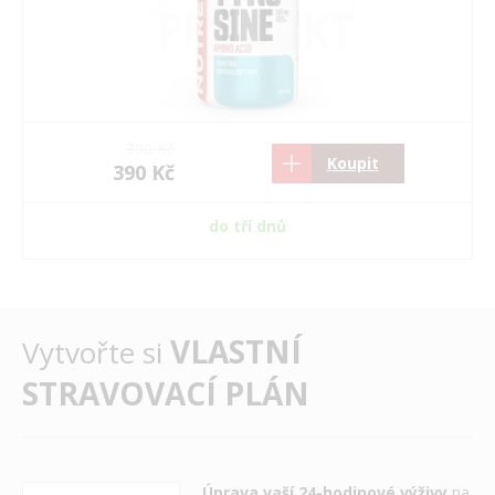
390 Kč
Koupit
390 Kč
do tří dnů
VLASTNÍ
Vytvořte si
STRAVOVACÍ PLÁN
Úprava vaší 24-hodinové výživy
na