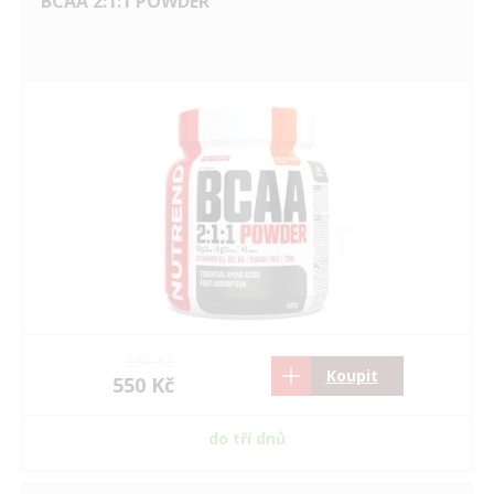
BCAA 2:1:1 POWDER
550 Kč
Koupit
550 Kč
do tří dnů