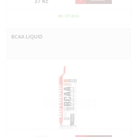
37 Kč
do tří dnů
BCAA LIQUID
495 Kč