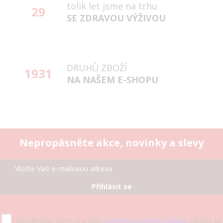
tolik let jsme na trhu
29
SE ZDRAVOU VÝŽIVOU
DRUHŮ ZBOŽÍ
1931
NA NAŠEM E-SHOPU
Nepropásněte akce, novinky a slevy
Přihlásit se
Seznámil(a) jsem se s vaší
Ochranou osobních údajů
, týkající se