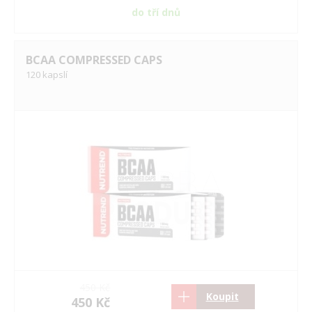
do tří dnů
BCAA COMPRESSED CAPS
120 kapslí
450 Kč
Koupit
450 Kč