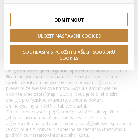
lepší nákupní zkušenosti. Díky nim můžeme nabídku přímo
přizpůsobit vašim preferencím, což vám pomůže vyhnout
Tyto cookies nám umožňují lépe cílit a vyhodnocovat
se nevhodným doporučením produktů či jiným
marketingové kampaně.
Aminokyseliny
nedůležitým nabídkám.
ODMÍTNOUT
Aminokyseliny jsou základními stavebními kameny lidského
těla. Lidský organismus je tvořen přibližně z 20 druhů
ULOŽIT NASTAVENÍ COOKIES
aminokyselin. Z těch se následně vytvářejí bílkoviny
(proteiny), které jsou součástí všech buněk těla. Např. svalová
SOUHLASÍM S POUŽITÍM VŠECH SOUBORŮ
tkán obsahuje 75 % vody, 20 % bílkovin a 1 % anorganických
COOKIES
látek. Zbylé 4 % tvoří svalový glykogen, ATP a CP.
Při fyzické záteži je energetická spotřeba hrazena z cca 10
% aminokyselinami. To znamená, že organismus během
fyzické aktivity aminokyseliny spotřebovává a bere je
převážně ze své svalové hmoty. Když ale aminokyseliny
doplníte před záteží (např. BCAA), použije tělo jako zdroj
energie pro fyzickou aktivitu tyto externě dodané
aminokyseliny a šetří si tak své vlastní.
Dodání aminokyselin po ukončení zátěže zabezpečí dostatek
„stavebního materiálu“ pro obnovu svalové hmoty
acelkového nastartování regenerace. U silových sportovců
je doplnění aminokyselin (společně se sacharidy) nezbytnou
podmínkou nastartování svalového růstu.