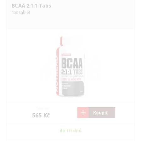
BCAA 2:1:1 Tabs
150 tablet
565 Kč
Koupit
565 Kč
do tří dnů