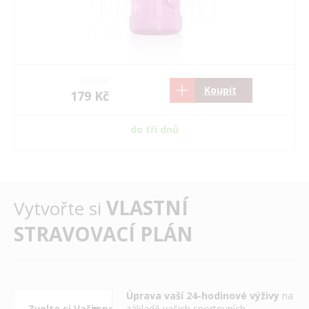
170 Kč
Koupit
179 Kč
do tří dnů
VLASTNÍ
Vytvořte si
STRAVOVACÍ PLÁN
Úprava vaší 24-hodinové výživy
na
základě vašich sportovních,