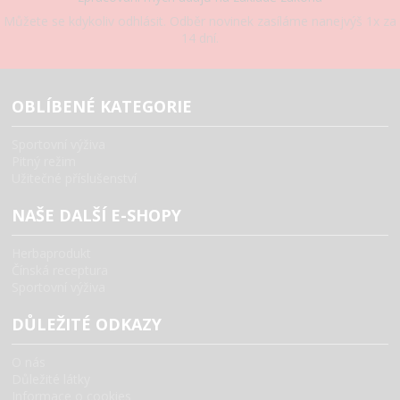
Můžete se kdykoliv odhlásit. Odběr novinek zasíláme nanejvýš 1x za
14 dní.
OBLÍBENÉ KATEGORIE
Sportovní výživa
Pitný režim
Užitečné příslušenství
NAŠE DALŠÍ E-SHOPY
Herbaprodukt
Čínská receptura
Sportovní výživa
DŮLEŽITÉ ODKAZY
O nás
Důležité látky
Informace o cookies