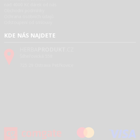
nad 4000 Kč dárek od nás
Obchodní podmínky
Ochrana osobních údajů
Odstoupení od smlouvy
KDE NÁS NAJDETE
HERBA
PRODUKT
.CZ
Šilheřovická 558
725 29 Ostrava Petřkovice