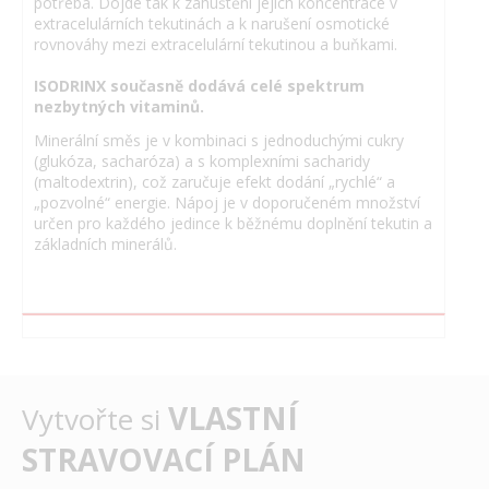
potřeba. Dojde tak k zahuštění jejich koncentrace v
extracelulárních tekutinách a k narušení osmotické
rovnováhy mezi extracelulární tekutinou a buňkami.
ISODRINX současně dodává celé spektrum
nezbytných vitaminů.
Minerální směs je v kombinaci s jednoduchými cukry
(glukóza, sacharóza) a s komplexními sacharidy
(maltodextrin), což zaručuje efekt dodání „rychlé“ a
„pozvolné“ energie. Nápoj je v doporučeném množství
určen pro každého jedince k běžnému doplnění tekutin a
základních minerálů.
VLASTNÍ
Vytvořte si
STRAVOVACÍ PLÁN