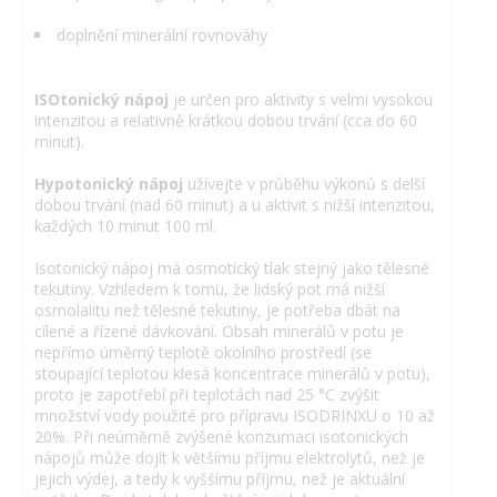
doplnění minerální rovnováhy
ISOtonický nápoj
je určen pro aktivity s velmi vysokou
intenzitou a relativně krátkou dobou trvání (cca do 60
minut).
Hypotonický nápoj
užívejte v průběhu výkonů s delší
dobou trvání (nad 60 minut) a u aktivit s nižší intenzitou,
každých 10 minut 100 ml.
Isotonický nápoj má osmotický tlak stejný jako tělesné
tekutiny. Vzhledem k tomu, že lidský pot má nižší
osmolalitu než tělesné tekutiny, je potřeba dbát na
cílené a řízené dávkování. Obsah minerálů v potu je
nepřímo úměrný teplotě okolního prostředí (se
stoupající teplotou klesá koncentrace minerálů v potu),
proto je zapotřebí při teplotách nad 25 °C zvýšit
množství vody použité pro přípravu ISODRINXU o 10 až
20%. Při neúměrně zvýšené konzumaci isotonických
nápojů může dojít k většímu příjmu elektrolytů, než je
jejich výdej, a tedy k vyššímu příjmu, než je aktuální