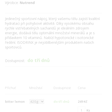
Výrobce:
Nutrend
Jedinečný sportovní nápoj, který vašemu tělu zajistí kvalitní
hydrataci při pohybové aktivitě. Díky vysokému obsahu
rychle vstřebatelných sacharidů je ideálním zdrojem
energie, dodává tělu optimální množství minerálů a je s
přídavkem 10 vitaminů. Nabízí hypotonické i isotonické
ředění. ISODRINX je nejoblíbenějším produktem našich
sportovců.
do tří dnů
Dostupnost:
Příchuť
Množství
Dostupnost
Cena
bitter lemon
do tří dnů
249 Kč
Ks