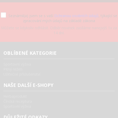
Seznámil(a) jsem se s vaší
Ochranou osobních údajů
, týkající se
zpracování mých údajů na základě zákona
Můžete se kdykoliv odhlásit. Odběr novinek zasíláme nanejvýš 1x za
14 dní.
OBLÍBENÉ KATEGORIE
Sportovní výživa
Pitný režim
Užitečné příslušenství
NAŠE DALŠÍ E-SHOPY
Herbaprodukt
Čínská receptura
Sportovní výživa
DŮLEŽITÉ ODKAZY