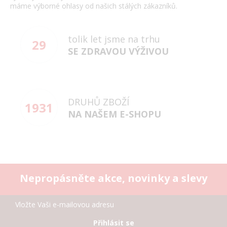
máme výborné ohlasy od našich stálých zákazníků.
tolik let jsme na trhu
29
SE ZDRAVOU VÝŽIVOU
DRUHŮ ZBOŽÍ
1931
NA NAŠEM E-SHOPU
Nepropásněte akce, novinky a slevy
Přihlásit se