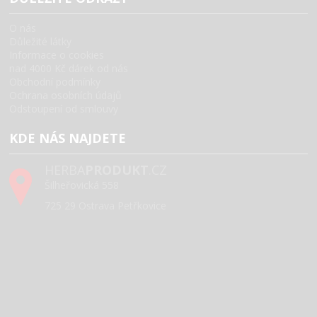
O nás
Důležité látky
Informace o cookies
nad 4000 Kč dárek od nás
Obchodní podmínky
Ochrana osobních údajů
Odstoupení od smlouvy
KDE NÁS NAJDETE
HERBA
PRODUKT
.CZ
Šilheřovická 558
725 29 Ostrava Petřkovice