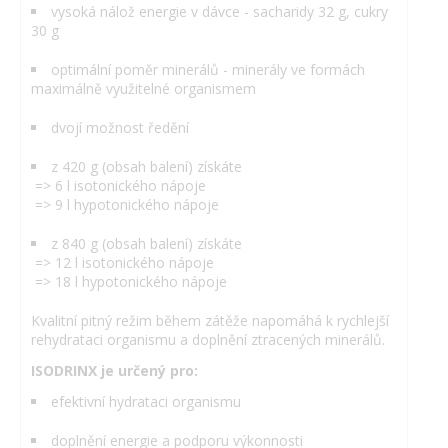
vysoká nálož energie v dávce - sacharidy 32 g, cukry
30 g
optimální poměr minerálů - minerály ve formách
maximálně využitelné organismem
dvojí možnost ředění
z 420 g (obsah balení) získáte
=> 6 l isotonického nápoje
=> 9 l hypotonického nápoje
z 840 g (obsah balení) získáte
=> 12 l isotonického nápoje
=> 18 l hypotonického nápoje
Kvalitní pitný režim během zátěže napomáhá k rychlejší
rehydrataci organismu a doplnění ztracených minerálů.
ISODRINX je určený pro:
efektivní hydrataci organismu
doplnění energie a podporu výkonnosti