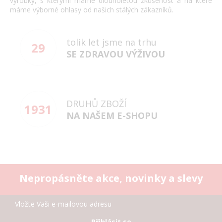
výrobky, s kterými máme dlouholetou zkušenost a na které
máme výborné ohlasy od našich stálých zákazníků.
tolik let jsme na trhu
29
SE ZDRAVOU VÝŽIVOU
DRUHŮ ZBOŽÍ
1931
NA NAŠEM E-SHOPU
Nepropásněte akce, novinky a slevy
Přihlásit se