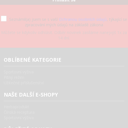
Seznámil(a) jsem se s vaší
Ochranou osobních údajů
, týkající se
zpracování mých údajů na základě zákona
Můžete se kdykoliv odhlásit. Odběr novinek zasíláme nanejvýš 1x za
14 dní.
OBLÍBENÉ KATEGORIE
Sportovní výživa
Pitný režim
Užitečné příslušenství
NAŠE DALŠÍ E-SHOPY
Herbaprodukt
Čínská receptura
Sportovní výživa