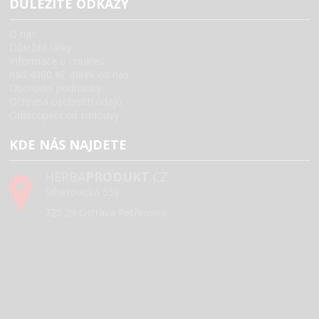
DŮLEŽITÉ ODKAZY
O nás
Důležité látky
Informace o cookies
nad 4000 Kč dárek od nás
Obchodní podmínky
Ochrana osobních údajů
Odstoupení od smlouvy
KDE NÁS NAJDETE
HERBA
PRODUKT
.CZ
Šilheřovická 558
725 29 Ostrava Petřkovice