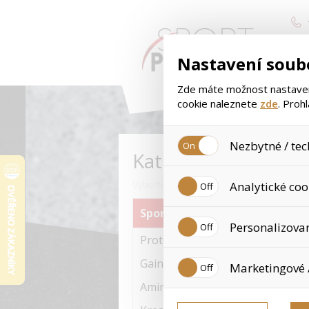
Nastavení soub
Zde máte možnost nastavení
cookie naleznete
zde
. Proh
Nezbytné / tec
Kategorie
Jedná se o technické soubory
Vyberte si kategorii zboží
Analytické coo
Používají se mimo jiné k uklá
tyto cookies není zapotřebí V
Sportovní výživa
Analytické cookies shromažďu
Personalizova
již nejedná o osobní údaje, 
Proteiny
navštívené odkazy, prohlížen
Personalizované cookies jso
Gainery
Marketingové 
zkušenosti. Díky nim můžem
doporučením produktů či jin
Aminokyseliny
Tyto cookies nám umožňují l