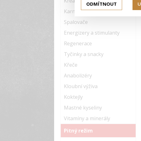
Kreatiny
ODMÍTNOUT
U
Karnitiny
Spalovače
Energizery a stimulanty
Regenerace
Tyčinky a snacky
Křeče
Anabolizéry
Kloubní výživa
Koktejly
Mastné kyseliny
Vitamíny a minerály
Pitný režim