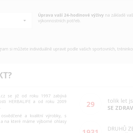
Úprava vaší 24-hodinové výživy
na základě vaš
výkonnostních potřeb.
gram si můžete individuálně upravit podle vašich sportovních, trénink
KT?
cz se již od roku 1997 zabývá
tolik let 
osti HERBALIFE a od roku 2009
29
.
SE ZDRA
svědčené a kvalitní výrobky, s
 a na které máme výborné ohlasy
DRUHŮ Z
1931