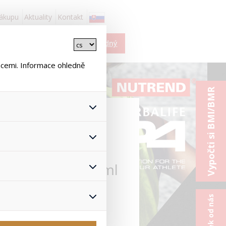
nákupu
Aktuality
Kontakt
Košík je prázdný
ncemi. Informace ohledně
Vypočti si BMI/BMR
 - 600 ml
 všech jejich funkcí.
hlasu s uživáním cookies. Pro
onymizuje. Po anonymizaci se
ND 2019 - 600 ml
Proto nedokážeme zjistit
ž zajišťuje lepší nákupní
yhnout se nevhodným