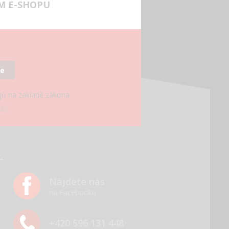
M E-SHOPU
se
ajů na základě zákona
ní.
Nájdete nás
na Facebooku
+420 596 131 448