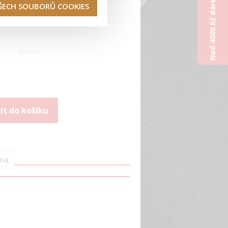
Nad 4000 Kč dárek od nás
VŠECH SOUBORŮ COOKIES
m
82 Kč
na