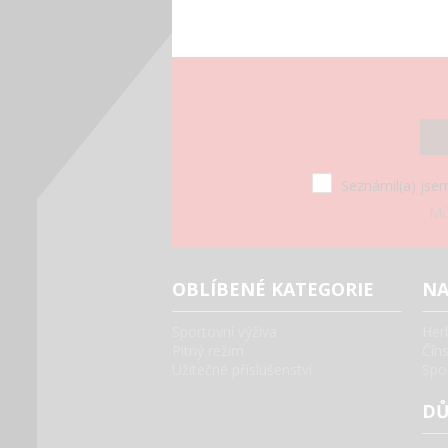
Seznámil(a) jsem
Mů
OBLÍBENÉ KATEGORIE
NA
Sportovní výživa
Her
Pitný režim
Čín
Užitečné příslušenství
Spo
DŮ