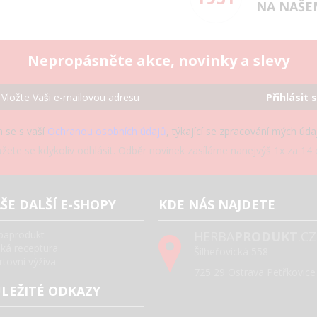
NA NAŠE
Nepropásněte akce, novinky a slevy
Přihlásit 
 se s vaší
Ochranou osobních údajů
, týkající se zpracování mých úd
žete se kdykoliv odhlásit. Odběr novinek zasíláme nanejvýš 1x za 14 d
ŠE DALŠÍ E-SHOPY
KDE NÁS NAJDETE
baprodukt
HERBA
PRODUKT
.CZ
ská receptura
Šilheřovická 558
rtovní výživa
725 29 Ostrava Petřkovice
LEŽITÉ ODKAZY