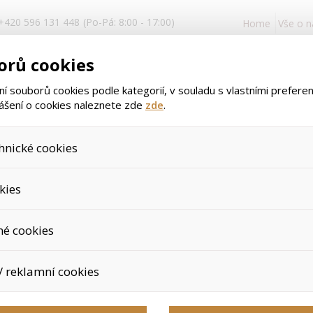
+420 596 131 448
(Po-Pá: 8:00 - 17:00)
Home
Vše o 
Přihlášení
orů cookies
a registrace
 souborů cookies podle kategorií, v souladu s vlastními prefere
lášení o cookies naleznete zde
zde
.
hnické cookies
>
>
>
ŠEJKR NUTREND 2019
Úvod
Užitečné příslušenství
Šejkry
, které jsou nezbytné ke správnému chování našich webových stránek a
kies
dání produktů v nákupním košíku, ovládání filtrů a také nastavení sou
áš souhlas a není možné jej ani odebrat.
jeme skriptem společnosti Google Inc., která následně tato data an
ŠEJKR NUTRE
né cookies
protože anonymizované cookies nelze přiřadit konkrétnímu uživateli. 
é zboží apod.
u využívány k přizpůsobení našeho webu vašim potřebám a zájmům, co
Výrobce:
Nutrend
/ reklamní cookies
e nabídku přímo přizpůsobit vašim preferencím, což vám pomůže v
ým nedůležitým nabídkám.
černožlutý-neon
épe cílit a vyhodnocovat marketingové kampaně.