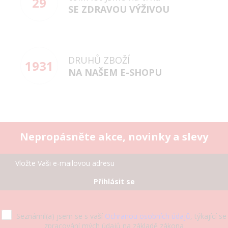
29
SE ZDRAVOU VÝŽIVOU
DRUHŮ ZBOŽÍ
1931
NA NAŠEM E-SHOPU
Nepropásněte akce, novinky a slevy
Přihlásit se
Seznámil(a) jsem se s vaší
Ochranou osobních údajů
, týkající se
zpracování mých údajů na základě zákona