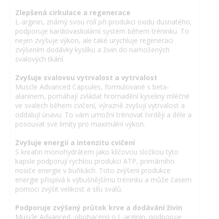
Zlepšená cirkulace a regenerace
L-arginin, známý svou rolí při produkci oxidu dusnatého,
podporuje kardiovaskulární systém během tréninku. To
nejen zvyšuje výkon, ale také urychluje regeneraci
zvýšením dodávky kyslíku a živin do namožených
svalových tkání.
Zvyšuje svalovou vytrvalost a vytrvalost
Muscle Advanced Capsules, formulované s beta-
alaninem, pomáhají zvládat hromadění kyseliny mléčné
ve svalech během cvičení, výrazně zvyšují vytrvalost a
oddalují únavu. To vám umožní trénovat tvrději a déle a
posouvat své limity pro maximální výkon.
Zvyšuje energii a intenzitu cvičení
S kreatin monohydrátem jako klíčovou složkou tyto
kapsle podporují rychlou produkci ATP, primárního
nosiče energie v buňkách. Toto zvýšení produkce
energie přispívá k výbušnějšímu tréninku a může časem
pomoci zvýšit velikost a sílu svalů.
Podporuje zvýšený průtok krve a dodávání živin
Muscle Advanced, obohacený o L-arginin, podporuje