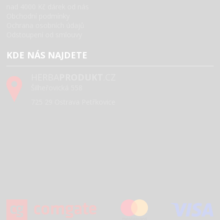
nad 4000 Kč dárek od nás
Obchodní podmínky
Ochrana osobních údajů
Odstoupení od smlouvy
KDE NÁS NAJDETE
HERBA
PRODUKT
.CZ
Šilheřovická 558
725 29 Ostrava Petřkovice