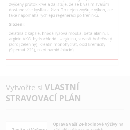
zvýšený průtok krve a zajišťuje, že se k vašim svalům
dostane více kyslíku a živin. To nejen zvyšuje výkon, ale
také napomáhá rychlejší regeneraci po tréninku.
Složeni:
želatina z kapsle, hnědá rýžová mouka, beta-alanin, L-
arginin AKG, hydrochlorid L-argininu, stearát hořečnatý
(zdroj zeleniny), kreatin monohydrát, oxid křemičitý
(Sipernat 22S), nikotinamid (niacin).
VLASTNÍ
Vytvořte si
STRAVOVACÍ PLÁN
Úprava vaší 24-hodinové výživy
na
základě vašich sportovních,