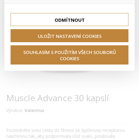
lepší nákupní zkušenosti. Díky nim můžeme nabídku přímo
přizpůsobit vašim preferencím, což vám pomůže vyhnout
Tyto cookies nám umožňují lépe cílit a vyhodnocovat
se nevhodným doporučením produktů či jiným
marketingové kampaně.
nedůležitým nabídkám.
ODMÍTNOUT
ULOŽIT NASTAVENÍ COOKIES
SOUHLASÍM S POUŽITÍM VŠECH SOUBORŮ
COOKIES
Muscle Advance 30 kapslí
Výrobce:
Valentus
Pozvedněte svou cestu do fitness se špičkovou recepturou
navrženou tak, aby podporovala růst svalů, posilovala