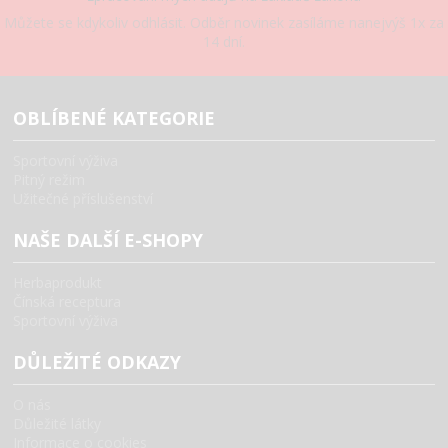
Můžete se kdykoliv odhlásit. Odběr novinek zasíláme nanejvýš 1x za
14 dní.
OBLÍBENÉ KATEGORIE
Sportovní výživa
Pitný režim
Užitečné příslušenství
NAŠE DALŠÍ E-SHOPY
Herbaprodukt
Čínská receptura
Sportovní výživa
DŮLEŽITÉ ODKAZY
O nás
Důležité látky
Informace o cookies