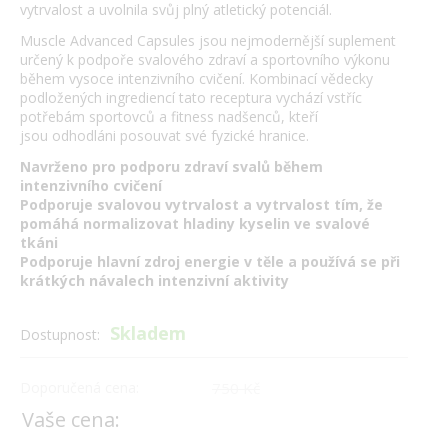
vytrvalost a uvolnila svůj plný atletický potenciál.
Muscle Advanced Capsules jsou nejmodernější suplement
určený k podpoře svalového zdraví a sportovního výkonu
během vysoce intenzivního cvičení. Kombinací vědecky
podložených ingrediencí tato receptura vychází vstříc
potřebám sportovců a fitness nadšenců, kteří
jsou odhodláni posouvat své fyzické hranice.
Navrženo pro podporu zdraví svalů během
intenzivního cvičení
Podporuje svalovou vytrvalost a vytrvalost tím, že
pomáhá normalizovat hladiny kyselin ve svalové
tkáni
Podporuje hlavní zdroj energie v těle a používá se při
krátkých návalech intenzivní aktivity
Skladem
Dostupnost:
Doporučená cena:
750 Kč
Vaše cena: