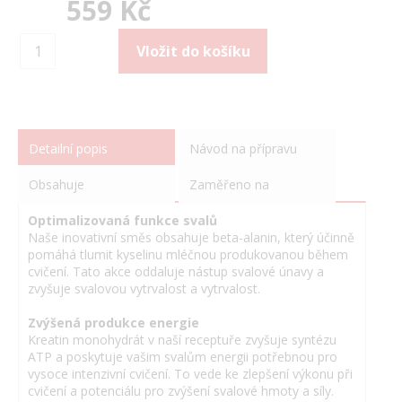
559 Kč
Detailní popis
Návod na přípravu
Obsahuje
Zaměřeno na
Optimalizovaná funkce svalů
Naše inovativní směs obsahuje beta-alanin, který účinně
pomáhá tlumit kyselinu mléčnou produkovanou během
cvičení. Tato akce oddaluje nástup svalové únavy a
zvyšuje svalovou vytrvalost a vytrvalost.
Zvýšená produkce energie
Kreatin monohydrát v naší receptuře zvyšuje syntézu
ATP a poskytuje vašim svalům energii potřebnou pro
vysoce intenzivní cvičení. To vede ke zlepšení výkonu při
cvičení a potenciálu pro zvýšení svalové hmoty a síly.