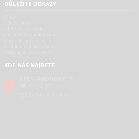
DŮLEŽITÉ ODKAZY
O nás
Důležité látky
Informace o cookies
nad 4000 Kč dárek od nás
Obchodní podmínky
Ochrana osobních údajů
Odstoupení od smlouvy
KDE NÁS NAJDETE
HERBA
PRODUKT
.CZ
Šilheřovická 558
725 29 Ostrava Petřkovice