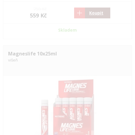
750 Kč
Koupit
559 Kč
Skladem
Magneslife 10x25ml
višeň