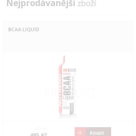
Nejprodávanější
zboží
BCAA LIQUID
495 Kč
Koupit
495 Kč