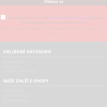
Přihlásit se
Seznámil(a) jsem se s vaší
Ochranou osobních údajů
, týkající se
zpracování mých údajů na základě zákona
Můžete se kdykoliv odhlásit. Odběr novinek zasíláme nanejvýš 1x za
14 dní.
OBLÍBENÉ KATEGORIE
Sportovní výživa
Pitný režim
Užitečné příslušenství
NAŠE DALŠÍ E-SHOPY
Herbaprodukt
Čínská receptura
Sportovní výživa