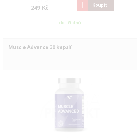
222 Kč
Koupit
249 Kč
do tří dnů
Muscle Advance 30 kapslí