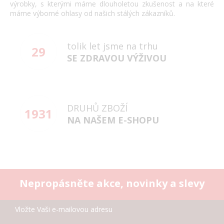
výrobky, s kterými máme dlouholetou zkušenost a na které
máme výborné ohlasy od našich stálých zákazníků.
tolik let jsme na trhu
29
SE ZDRAVOU VÝŽIVOU
DRUHŮ ZBOŽÍ
1931
NA NAŠEM E-SHOPU
Nepropásněte akce, novinky a slevy